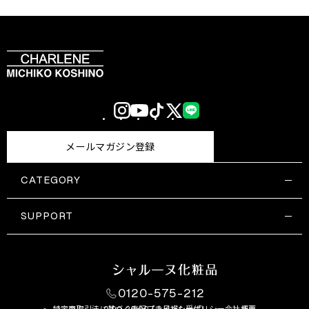
Instagram
YouTube
TikTok
X
LINE
(Twitter)
メールマガジン登録
CATEGORY
すべての商品一覧
コスメティックス
SUPPORT
サプリメント・保健機能食品
ご利用ガイド
食品・飲料
お問い合わせ
お悩み・効果
0120-575-212