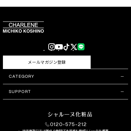
Instagram
YouTube
TikTok
X
LINE
(Twitter)
メールマガジン登録
CATEGORY
すべての商品一覧
コスメティックス
SUPPORT
サプリメント・保健機能食品
ご利用ガイド
食品・飲料
お問い合わせ
お悩み・効果
0120-575-212