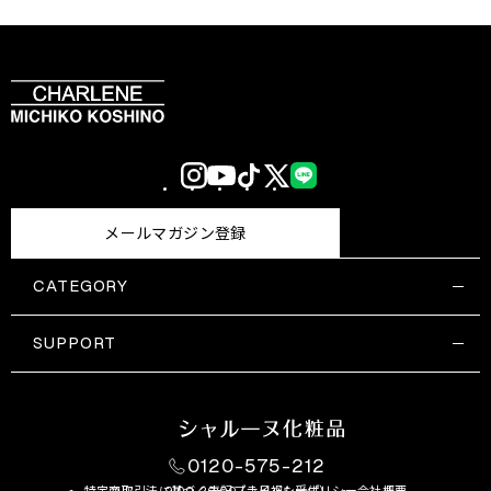
Instagram
YouTube
TikTok
X
LINE
(Twitter)
メールマガジン登録
CATEGORY
すべての商品一覧
コスメティックス
SUPPORT
サプリメント・保健機能食品
ご利用ガイド
食品・飲料
お問い合わせ
お悩み・効果
0120-575-212