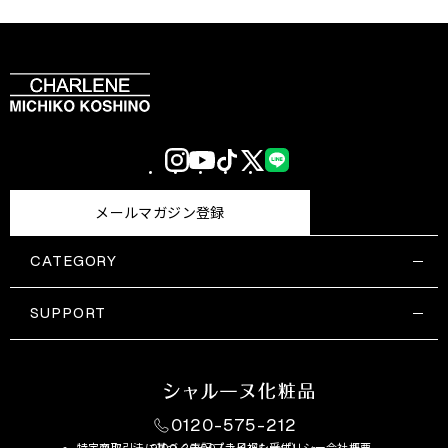
Instagram
YouTube
TikTok
X
LINE
(Twitter)
メールマガジン登録
CATEGORY
すべての商品一覧
コスメティックス
SUPPORT
サプリメント・保健機能食品
ご利用ガイド
食品・飲料
お問い合わせ
お悩み・効果
0120-575-212