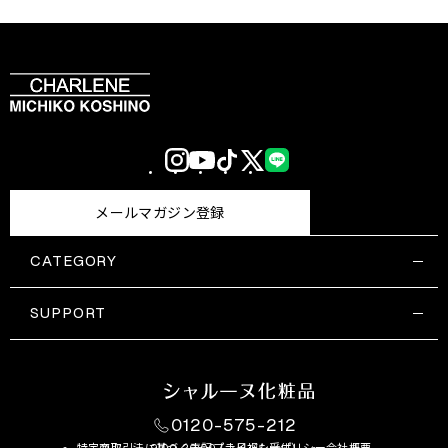
Instagram
YouTube
TikTok
X
LINE
(Twitter)
メールマガジン登録
CATEGORY
すべての商品一覧
コスメティックス
SUPPORT
サプリメント・保健機能食品
ご利用ガイド
食品・飲料
お問い合わせ
お悩み・効果
0120-575-212