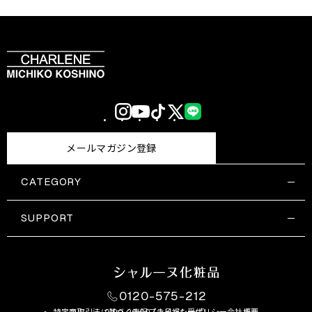
Instagram
YouTube
TikTok
X
LINE
(Twitter)
メールマガジン登録
CATEGORY
すべての商品一覧
コスメティックス
SUPPORT
サプリメント・保健機能食品
ご利用ガイド
食品・飲料
お問い合わせ
お悩み・効果
0120-575-212