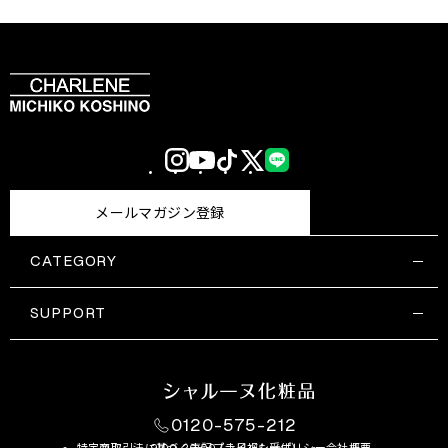
Instagram
YouTube
TikTok
X
LINE
(Twitter)
メールマガジン登録
CATEGORY
すべての商品一覧
コスメティックス
SUPPORT
サプリメント・保健機能食品
ご利用ガイド
食品・飲料
お問い合わせ
お悩み・効果
0120-575-212