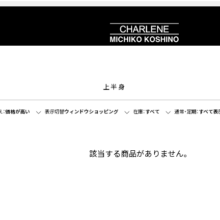
上半身
え：
価格が高い
表示切替
ウィンドウショッピング
在庫：
すべて
通常・定期：
すべて表
該当する商品がありません。