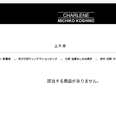
上半身
え：
新着順
表示切替
ウィンドウショッピング
在庫：
在庫なしのみ表示
通常・定期：
す
該当する商品がありません。