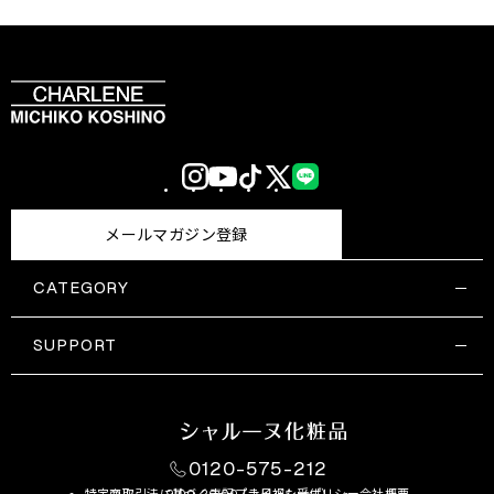
Instagram
YouTube
TikTok
X
LINE
(Twitter)
メールマガジン登録
CATEGORY
すべての商品一覧
コスメティックス
SUPPORT
サプリメント・保健機能食品
ご利用ガイド
食品・飲料
お問い合わせ
お悩み・効果
0120-575-212