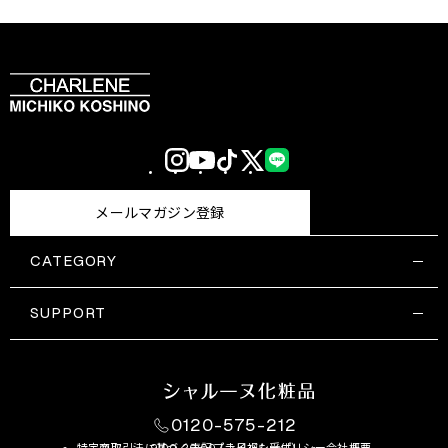
Instagram
YouTube
TikTok
X
LINE
(Twitter)
メールマガジン登録
CATEGORY
すべての商品一覧
コスメティックス
SUPPORT
サプリメント・保健機能食品
ご利用ガイド
食品・飲料
お問い合わせ
お悩み・効果
0120-575-212