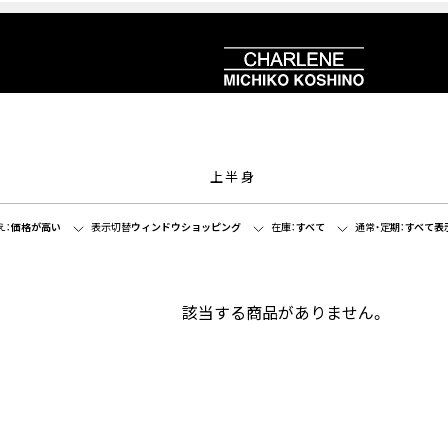
上半身
え：
価格が高い
表示切替
ウィンドウショッピング
在庫：
すべて
通常・定期：
すべて表
該当する商品がありません。