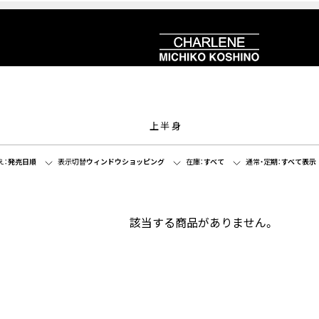
上半身
え：
発売日順
表示切替
ウィンドウショッピング
在庫：
すべて
通常・定期：
すべて表示
該当する商品がありません。