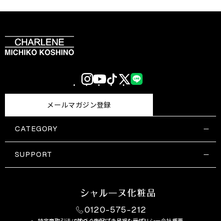
Instagram
YouTube
TikTok
X
LINE
(Twitter)
メールマガジン登録
CATEGORY
すべての商品一覧
コスメティックス
SUPPORT
サプリメント・保健機能食品
ご利用ガイド
食品・飲料
お問い合わせ
お悩み・効果
0120-575-212