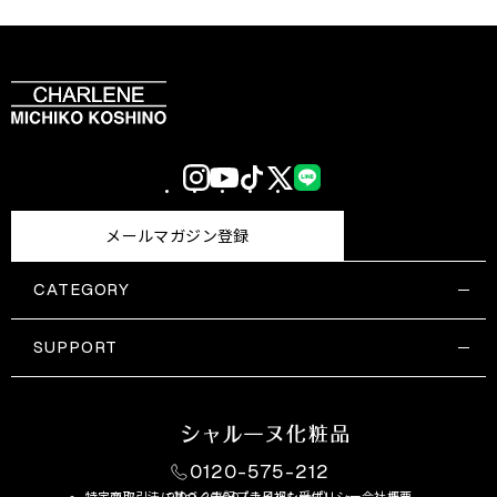
Instagram
YouTube
TikTok
X
LINE
(Twitter)
メールマガジン登録
CATEGORY
すべての商品一覧
コスメティックス
SUPPORT
サプリメント・保健機能食品
ご利用ガイド
食品・飲料
お問い合わせ
お悩み・効果
0120-575-212