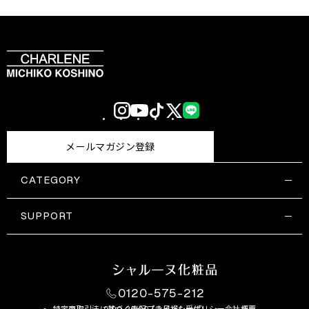
Instagram
YouTube
TikTok
X
LINE
(Twitter)
メールマガジン登録
CATEGORY
すべての商品一覧
コスメティックス
SUPPORT
サプリメント・保健機能食品
ご利用ガイド
食品・飲料
お問い合わせ
お悩み・効果
0120-575-212