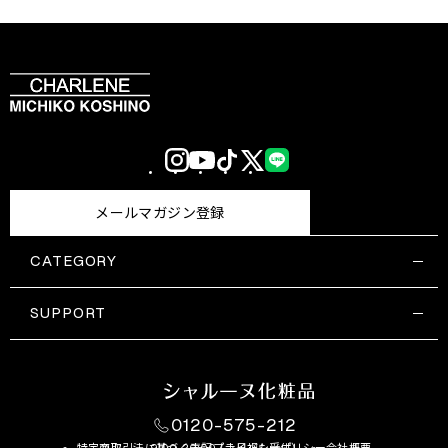
Instagram
YouTube
TikTok
X
LINE
(Twitter)
メールマガジン登録
CATEGORY
すべての商品一覧
コスメティックス
SUPPORT
サプリメント・保健機能食品
ご利用ガイド
食品・飲料
お問い合わせ
お悩み・効果
0120-575-212