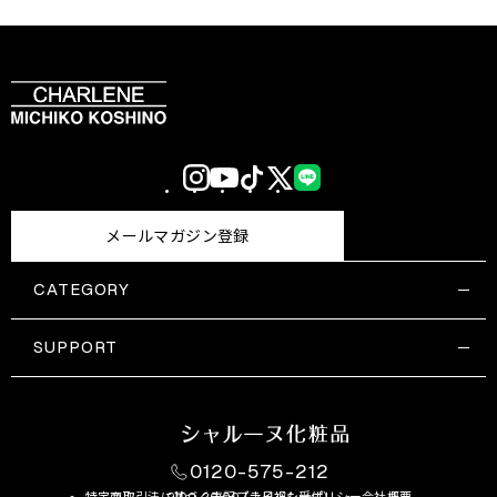
Instagram
YouTube
TikTok
X
LINE
(Twitter)
メールマガジン登録
CATEGORY
すべての商品一覧
コスメティックス
SUPPORT
サプリメント・保健機能食品
ご利用ガイド
食品・飲料
お問い合わせ
お悩み・効果
0120-575-212