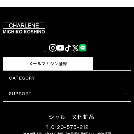
Instagram
YouTube
TikTok
X
LINE
(Twitter)
メールマガジン登録
CATEGORY
すべての商品一覧
コスメティックス
SUPPORT
サプリメント・保健機能食品
ご利用ガイド
食品・飲料
お問い合わせ
お悩み・効果
0120-575-212