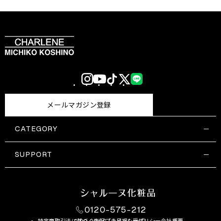
Instagram
YouTube
TikTok
X
LINE
(Twitter)
メールマガジン登録
CATEGORY
すべての商品一覧
コスメティックス
SUPPORT
サプリメント・保健機能食品
ご利用ガイド
食品・飲料
お問い合わせ
お悩み・効果
0120-575-212