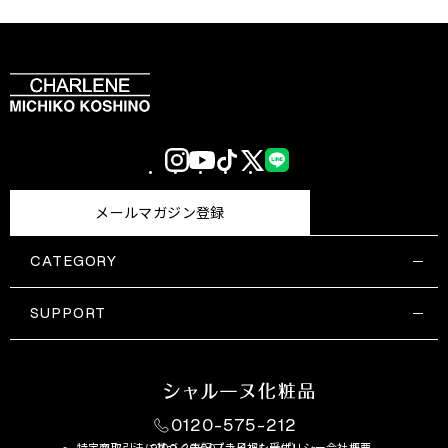
Instagram
YouTube
TikTok
X
LINE
(Twitter)
メールマガジン登録
CATEGORY
すべての商品一覧
コスメティックス
SUPPORT
サプリメント・保健機能食品
ご利用ガイド
食品・飲料
お問い合わせ
お悩み・効果
0120-575-212