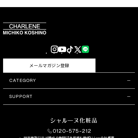
Instagram
YouTube
TikTok
X
LINE
(Twitter)
メールマガジン登録
CATEGORY
すべての商品一覧
コスメティックス
SUPPORT
サプリメント・保健機能食品
ご利用ガイド
食品・飲料
お問い合わせ
お悩み・効果
0120-575-212