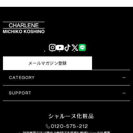
Instagram
YouTube
TikTok
X
LINE
(Twitter)
メールマガジン登録
CATEGORY
すべての商品一覧
コスメティックス
SUPPORT
サプリメント・保健機能食品
ご利用ガイド
食品・飲料
お問い合わせ
お悩み・効果
0120-575-212