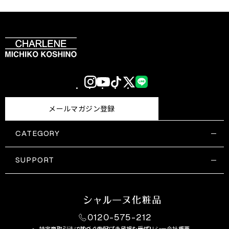
Instagram
YouTube
TikTok
X
LINE
(Twitter)
メールマガジン登録
CATEGORY
すべての商品一覧
コスメティックス
SUPPORT
サプリメント・保健機能食品
ご利用ガイド
食品・飲料
お問い合わせ
お悩み・効果
0120-575-212