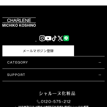
Instagram
YouTube
TikTok
X
LINE
(Twitter)
メールマガジン登録
CATEGORY
すべての商品一覧
コスメティックス
SUPPORT
サプリメント・保健機能食品
ご利用ガイド
食品・飲料
お問い合わせ
お悩み・効果
0120-575-212