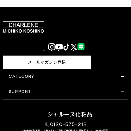
Instagram
YouTube
TikTok
X
LINE
(Twitter)
メールマガジン登録
CATEGORY
すべての商品一覧
コスメティックス
SUPPORT
サプリメント・保健機能食品
ご利用ガイド
食品・飲料
お問い合わせ
お悩み・効果
0120-575-212