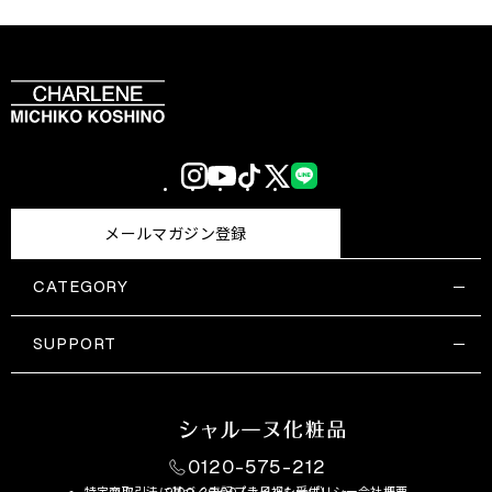
Instagram
YouTube
TikTok
X
LINE
(Twitter)
メールマガジン登録
CATEGORY
すべての商品一覧
コスメティックス
SUPPORT
サプリメント・保健機能食品
ご利用ガイド
食品・飲料
お問い合わせ
お悩み・効果
0120-575-212