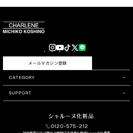
Instagram
YouTube
TikTok
X
LINE
(Twitter)
メールマガジン登録
CATEGORY
すべての商品一覧
コスメティックス
SUPPORT
サプリメント・保健機能食品
ご利用ガイド
食品・飲料
お問い合わせ
お悩み・効果
0120-575-212