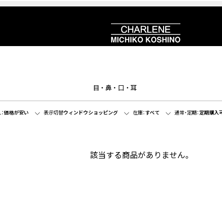
目・鼻・口・耳
：
価格が安い
表示切替
ウィンドウショッピング
在庫：
すべて
通常・定期：
定期購入
該当する商品がありません。