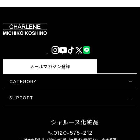
Instagram
YouTube
TikTok
X
LINE
(Twitter)
メールマガジン登録
CATEGORY
すべての商品一覧
コスメティックス
SUPPORT
サプリメント・保健機能食品
ご利用ガイド
食品・飲料
お問い合わせ
お悩み・効果
0120-575-212