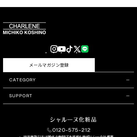
Instagram
YouTube
TikTok
X
LINE
(Twitter)
メールマガジン登録
CATEGORY
すべての商品一覧
コスメティックス
SUPPORT
サプリメント・保健機能食品
ご利用ガイド
食品・飲料
お問い合わせ
お悩み・効果
0120-575-212