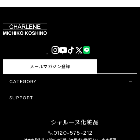
Instagram
YouTube
TikTok
X
LINE
(Twitter)
メールマガジン登録
CATEGORY
すべての商品一覧
コスメティックス
SUPPORT
サプリメント・保健機能食品
ご利用ガイド
食品・飲料
お問い合わせ
お悩み・効果
0120-575-212