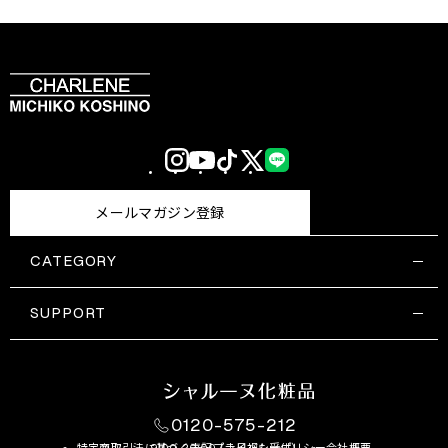
Instagram
YouTube
TikTok
X
LINE
(Twitter)
メールマガジン登録
CATEGORY
すべての商品一覧
コスメティックス
SUPPORT
サプリメント・保健機能食品
ご利用ガイド
食品・飲料
お問い合わせ
お悩み・効果
0120-575-212