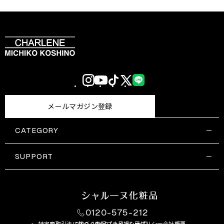
Instagram
YouTube
TikTok
X
LINE
(Twitter)
メールマガジン登録
CATEGORY
すべての商品一覧
コスメティックス
SUPPORT
サプリメント・保健機能食品
ご利用ガイド
食品・飲料
お問い合わせ
お悩み・効果
0120-575-212