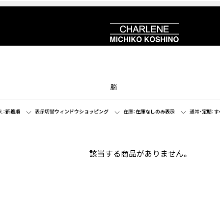
脳
え：
新着順
表示切替
ウィンドウショッピング
在庫：
在庫なしのみ表示
通常・定期：
す
該当する商品がありません。