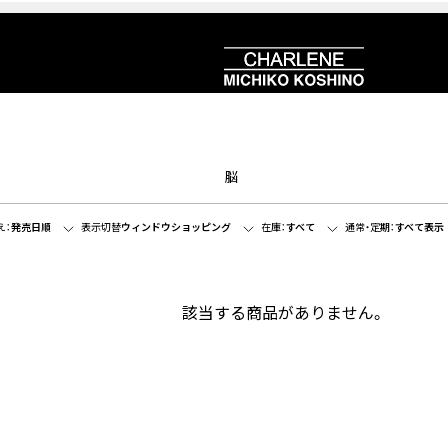
脳
え：
発売日順
表示切替
ウィンドウショッピング
在庫：
すべて
通常・定期：
すべて表示
該当する商品がありません。