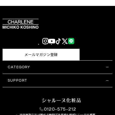
Instagram
YouTube
TikTok
X
LINE
(Twitter)
メールマガジン登録
CATEGORY
すべての商品一覧
コスメティックス
SUPPORT
サプリメント・保健機能食品
ご利用ガイド
食品・飲料
お問い合わせ
お悩み・効果
0120-575-212