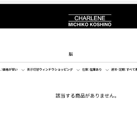
脳
：
価格が安い
表示切替
ウィンドウショッピング
在庫：
在庫あり
通常・定期：
すべて
該当する商品がありません。