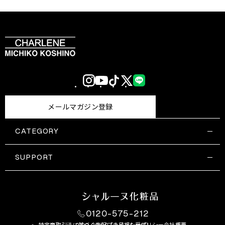
Instagram
YouTube
TikTok
X
LINE
(Twitter)
メールマガジン登録
CATEGORY
すべての商品一覧
コスメティックス
SUPPORT
サプリメント・保健機能食品
ご利用ガイド
食品・飲料
お問い合わせ
お悩み・効果
0120-575-212