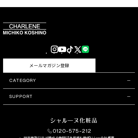
Instagram
YouTube
TikTok
X
LINE
(Twitter)
メールマガジン登録
CATEGORY
すべての商品一覧
コスメティックス
SUPPORT
サプリメント・保健機能食品
ご利用ガイド
食品・飲料
お問い合わせ
お悩み・効果
0120-575-212