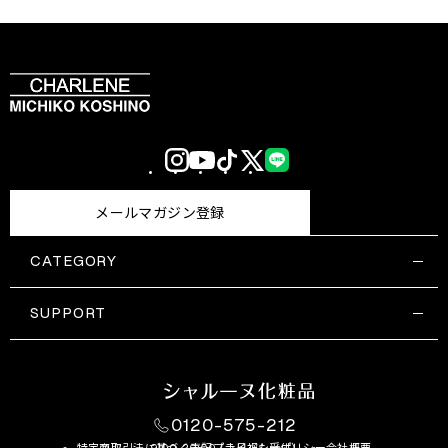
Instagram
YouTube
TikTok
X
LINE
(Twitter)
メールマガジン登録
CATEGORY
すべての商品一覧
コスメティックス
SUPPORT
サプリメント・保健機能食品
ご利用ガイド
食品・飲料
お問い合わせ
お悩み・効果
0120-575-212