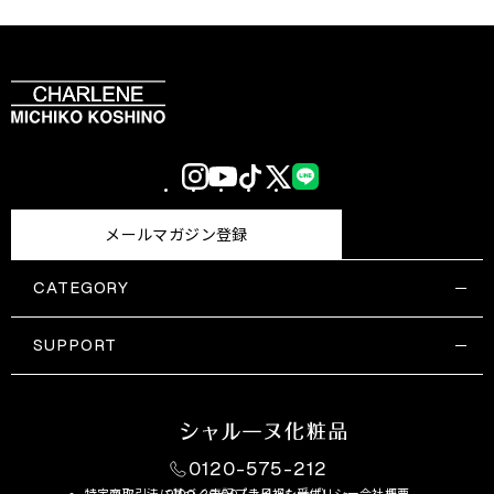
Instagram
YouTube
TikTok
X
LINE
(Twitter)
メールマガジン登録
CATEGORY
すべての商品一覧
コスメティックス
SUPPORT
サプリメント・保健機能食品
ご利用ガイド
食品・飲料
お問い合わせ
お悩み・効果
0120-575-212