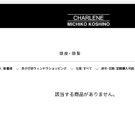
頭皮・頭髪
え：
新着順
表示切替
ウィンドウショッピング
在庫：
すべて
通常・定期：
定期購入可能
該当する商品がありません。