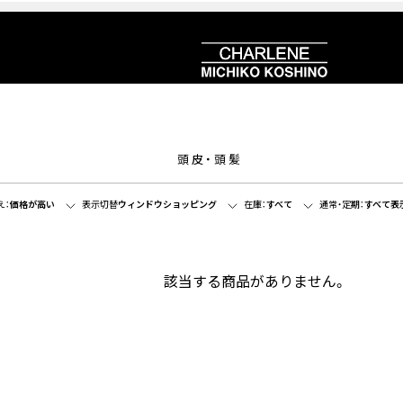
頭皮・頭髪
え：
価格が高い
表示切替
ウィンドウショッピング
在庫：
すべて
通常・定期：
すべて表
該当する商品がありません。