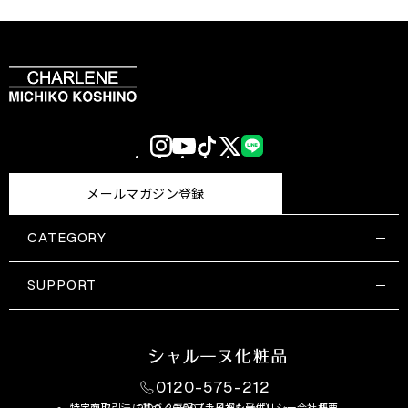
Instagram
YouTube
TikTok
X
LINE
(Twitter)
メールマガジン登録
CATEGORY
すべての商品一覧
コスメティックス
SUPPORT
サプリメント・保健機能食品
ご利用ガイド
食品・飲料
お問い合わせ
お悩み・効果
0120-575-212