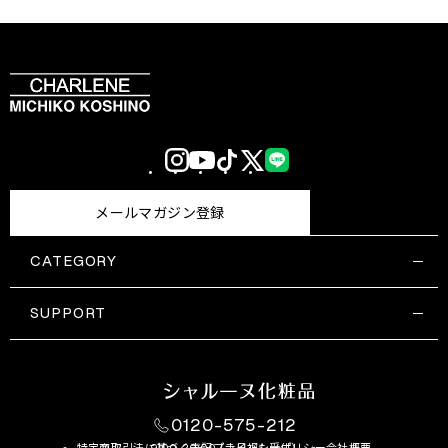
Instagram
YouTube
TikTok
X
LINE
(Twitter)
メールマガジン登録
CATEGORY
すべての商品一覧
コスメティックス
SUPPORT
サプリメント・保健機能食品
ご利用ガイド
食品・飲料
お問い合わせ
お悩み・効果
0120-575-212