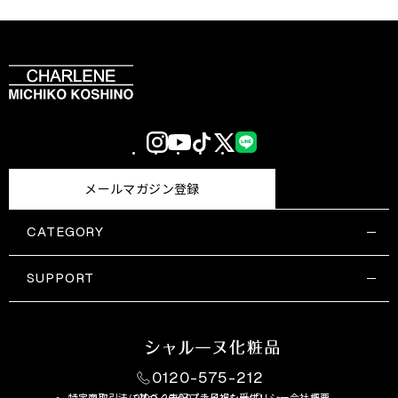
Instagram
YouTube
TikTok
X
LINE
(Twitter)
メールマガジン登録
CATEGORY
すべての商品一覧
コスメティックス
SUPPORT
サプリメント・保健機能食品
ご利用ガイド
食品・飲料
お問い合わせ
お悩み・効果
0120-575-212