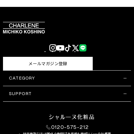
Instagram
YouTube
TikTok
X
LINE
(Twitter)
メールマガジン登録
CATEGORY
すべての商品一覧
コスメティックス
SUPPORT
サプリメント・保健機能食品
ご利用ガイド
食品・飲料
お問い合わせ
お悩み・効果
0120-575-212