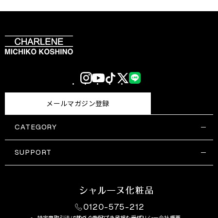
Instagram
YouTube
TikTok
X
LINE
(Twitter)
メールマガジン登録
CATEGORY
すべての商品一覧
コスメティックス
SUPPORT
サプリメント・保健機能食品
ご利用ガイド
食品・飲料
お問い合わせ
お悩み・効果
0120-575-212