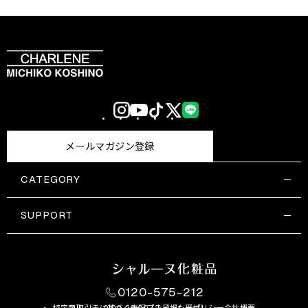
Instagram
YouTube
TikTok
X
LINE
(Twitter)
メールマガジン登録
CATEGORY
すべての商品一覧
コスメティックス
SUPPORT
サプリメント・保健機能食品
ご利用ガイド
食品・飲料
お問い合わせ
お悩み・効果
0120-575-212